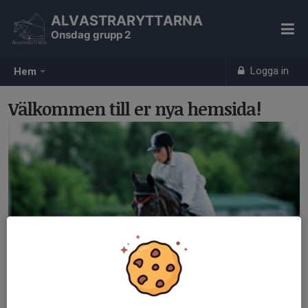
ALVASTRARYTTARNA
Onsdag grupp 2
Logga in
Hem
Välkommen till er nya hemsida!