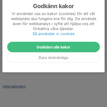
Godkänn kakor
Här hamnar automatiskt de senaste nyheterna på hemsidan. För
Vi använder oss av kakor (cookies) för att vår
att kunna börja administrera hemsidan loggar du in högst upp till
webbplats ska fungera bra för dig. De används
höger.
även för webbanalys i syfte att hjälpa oss att
förbättra våra tjänster.
/Svenskalag.se
Så använder vi cookies
Godkänn alla kakor
Kommande aktiviteter
Bara nödvändiga
Inga aktiviteter inbokade
Hela kalendern