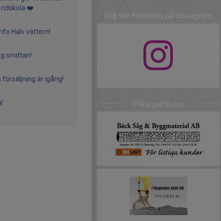
 ridskola ❤️
Följ vår förening på Instagram
info Halv vättern!
r
ng smittan!
försäljning är igång!
!
Våra partners