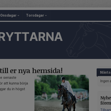
Onsdagar
Torsdagar
RYTTARNA
ll er nya hemsida!
Nästa 
de senaste
Ingen 
r att kunna börja
gar du in högst
Nyhet
före
Tillsa