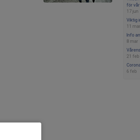
för vår
17 jun
Viktig 
11 ma
Info a
8 mar
Vårens 
21 feb
Corona
6 feb