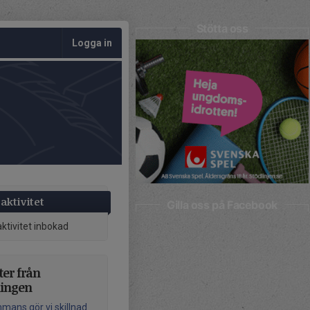
Stötta oss
Logga in
aktivitet
Gilla oss på Facebook
aktivitet inbokad
er från
ningen
mmans gör vi skillnad