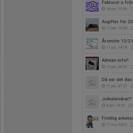
Fakturor o frit
18 jan, 12:56
Avgifter för 2
17 jan, 14:20
Årsmöte 15/2 k
17 jan, 14:18
Allmän info!!
15 jan, 04:32
Då var det dax
11 jan, 07:57
Julkalendrar!! 
4 jan, 14:02
Frivillig arbet
17 nov 2025