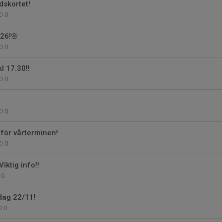
idskortet!
0
026!🌸
0
l 17.30!!
0
0
 för vårterminen!
0
Viktig info!!
0
sdag 22/11!
0