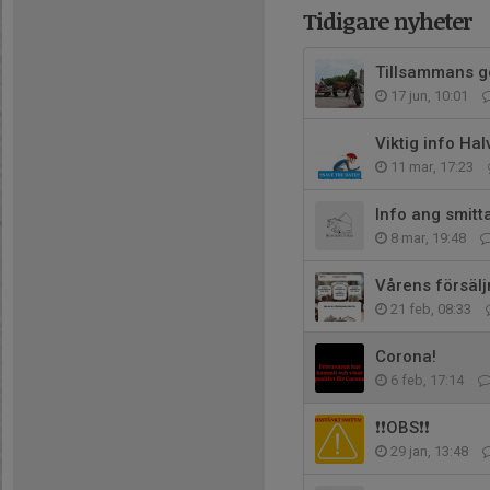
Tidigare nyheter
Tillsammans gör
17 jun, 10:01
Viktig info Hal
11 mar, 17:23
Info ang smitt
8 mar, 19:48
Vårens försälj
21 feb, 08:33
Corona!
6 feb, 17:14
❗️❗️OBS❗️❗️
29 jan, 13:48