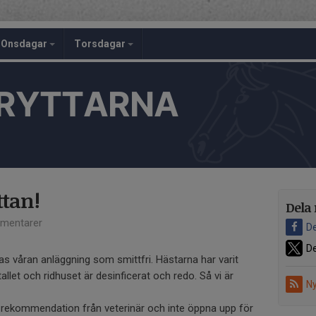
Onsdagar
Torsdagar
RYTTARNA
ttan!
Dela 
mentarer
De
De
s våran anläggning som smittfri. Hästarna har varit
allet och ridhuset är desinficerat och redo. Så vi är
Ny
 rekommendation från veterinär och inte öppna upp för