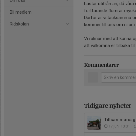
Om oss
hästar utifrån än, då vår
fortfarande florerar myck
Bli medlem
Därför är vi tacksamma om 
Ridskolan
kommer till oss om ni är i 
Vi räknar med att kunna 
att välkomna er tillbaka ti
Kommentarer
Tidigare nyheter
Tillsammans gör
17 jun, 10:01