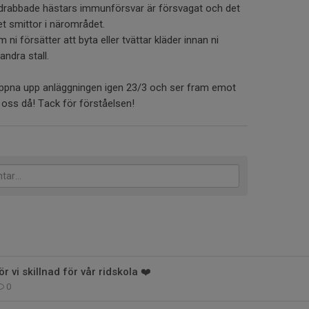
a drabbade hästars immunförsvar är försvagat och det
et smittor i närområdet.
ni försätter att byta eller tvättar kläder innan ni
andra stall.
öppna upp anläggningen igen 23/3 och ser fram emot
ll oss då! Tack för förståelsen!
 vi skillnad för vår ridskola ❤️
0