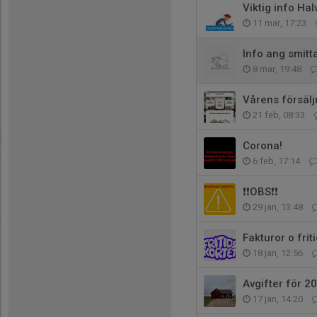
Viktig info Hal
11 mar, 17:23
Info ang smitt
8 mar, 19:48
Vårens försälj
21 feb, 08:33
Corona!
6 feb, 17:14
❗️❗️OBS❗️❗️
29 jan, 13:48
Fakturor o frit
18 jan, 12:56
Avgifter för 2
17 jan, 14:20