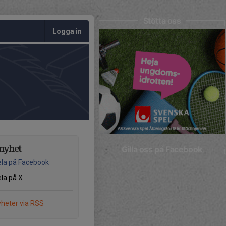
Stötta oss
Logga in
nyhet
Gilla oss på Facebook
la på Facebook
la på X
heter via RSS