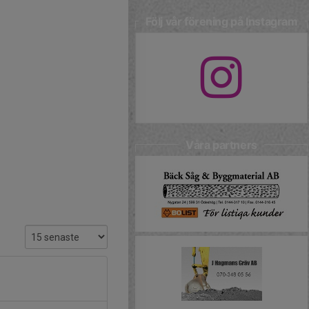
Följ vår förening på Instagram
Våra partners