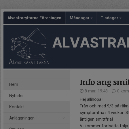
Alvastraryttarna Föreningen
Måndagar
Tisdagar
ALVASTRA
Info ang smi
Hem
8 mar, 19:48
0 kom
Nyheter
Hej allihopa!
Från och med 9/3 så räkna
Kontakt
symptomfria i 4 veckor. St
Anläggningen
äntligen smittfria!
Vi kommer fortsätta följa