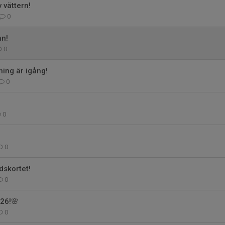
v vättern!
0
an!
0
ning är igång!
0
0
0
idskortet!
0
026!🌸
0